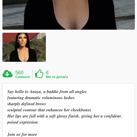
560
6
Симнато
Ми се допаѓа
𝑺𝒂𝒚 𝒉𝒆𝒍𝒍𝒐 𝒕𝒐 𝑨𝒏𝒂𝒚𝒂, 𝒂 𝒃𝒂𝒅𝒅𝒊𝒆 𝒇𝒓𝒐𝒎 𝒂𝒍𝒍 𝒂𝒏𝒈𝒍𝒆𝒔
𝒇𝒆𝒂𝒕𝒖𝒓𝒊𝒏𝒈 𝒅𝒓𝒂𝒎𝒂𝒕𝒊𝒄 𝒗𝒐𝒍𝒖𝒎𝒊𝒏𝒐𝒖𝒔 𝒍𝒂𝒔𝒉𝒆𝒔
𝒔𝒉𝒂𝒓𝒑𝒍𝒚 𝒅𝒆𝒇𝒊𝒏𝒆𝒅 𝒃𝒓𝒐𝒘𝒔
𝒔𝒄𝒖𝒍𝒑𝒕𝒆𝒅 𝒄𝒐𝒏𝒕𝒐𝒖𝒓 𝒕𝒉𝒂𝒕 𝒆𝒏𝒉𝒂𝒏𝒄𝒆𝒔 𝒉𝒆𝒓 𝒄𝒉𝒆𝒆𝒌𝒃𝒐𝒏𝒆𝒔.
𝑯𝒆𝒓 𝒍𝒊𝒑𝒔 𝒂𝒓𝒆 𝒇𝒖𝒍𝒍 𝒘𝒊𝒕𝒉 𝒂 𝒔𝒐𝒇𝒕 𝒈𝒍𝒐𝒔𝒔𝒚 𝒇𝒊𝒏𝒊𝒔𝒉, 𝒈𝒊𝒗𝒊𝒏𝒈 𝒉𝒆𝒓 𝒂 𝒄𝒐𝒏𝒇𝒊𝒅𝒆𝒏𝒕,
𝒑𝒐𝒊𝒔𝒆𝒅 𝒆𝒙𝒑𝒓𝒆𝒔𝒔𝒊𝒐𝒏.
𝑱𝒐𝒊𝒏 𝒖𝒔 𝒇𝒐𝒓 𝒎𝒐𝒓𝒆