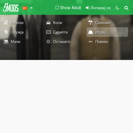
Show Adult
Логирај се
Алатки
Коли
Скинови
Оружја
Скрипти
Играч
Мапи
Останато
Повеќе