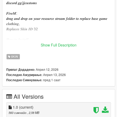
𝒅𝒊𝒔𝒄𝒐𝒓𝒅.𝒈𝒈/𝒋𝒋𝒄𝒖𝒔𝒕𝒐𝒎𝒔
𝑭𝒊𝒗𝒆𝑴:
𝒅𝒓𝒂𝒈 𝒂𝒏𝒅 𝒅𝒓𝒐𝒑 𝒐𝒏 𝒚𝒐𝒖𝒓 𝒓𝒆𝒔𝒐𝒖𝒓𝒄𝒆 𝒔𝒕𝒓𝒆𝒂𝒎 𝒇𝒐𝒍𝒅𝒆𝒓 𝒕𝒐 𝒓𝒆𝒑𝒍𝒂𝒄𝒆 𝒃𝒂𝒔𝒆 𝒈𝒂𝒎𝒆
𝒄𝒍𝒐𝒕𝒉𝒊𝒏𝒈,
𝑹𝒆𝒑𝒍𝒂𝒄𝒆𝒔 𝑺𝒌𝒊𝒏 𝑰𝑫 32
𝑯𝒐𝒘 𝒕𝒐 𝑰𝒏𝒔𝒕𝒂𝒍𝒍:
𝑭𝒐𝒓 𝑺𝒕𝒐𝒓𝒚𝒎𝒐𝒅𝒆/𝑺𝒊𝒏𝒈𝒍𝒆 𝑷𝒍𝒂𝒚𝒆𝒓:
Show Full Description
𝑯𝒐𝒘 𝒕𝒐 𝒊𝒏𝒔𝒕𝒂𝒍𝒍 𝒕𝒉𝒆 𝒎𝒐𝒅𝒔 𝒖𝒔𝒊𝒏𝒈 𝑶𝒑𝒆𝒏𝑰𝑽 𝑹𝒆𝒑𝒍𝒂𝒄𝒆 𝑭𝒊𝒍𝒆𝒔: 𝑺𝒆𝒍𝒆𝒄𝒕 𝒆𝒅𝒊𝒕
𝒎𝒐𝒅𝒆 -
SKIN
𝒎𝒐𝒅𝒔\𝒙64𝒗.𝒓𝒑𝒇\𝒎𝒐𝒅𝒆𝒍𝒔\𝒄𝒅𝒊𝒎𝒂𝒈𝒆𝒔\𝒔𝒕𝒓𝒆𝒂𝒎𝒆𝒅𝒑𝒆𝒅𝒔_𝒎𝒑.𝒓𝒑𝒇\𝒎𝒑_𝒇_𝒇𝒓𝒆𝒆𝒎𝒐
𝒅𝒆_01
Април 12, 2026
Првпат Додадено:
Април 13, 2026
Последно Ажурирање:
𝑴𝒘𝒂𝒉 - 𝑱𝒐𝒓𝒅𝒂𝒏
пред 1 саат
Последно Симнување:
𝐇𝐨𝐩𝐞 𝐲𝐨𝐮 𝐞𝐧𝐣𝐨𝐲 ꨄ︎
All Versions
1.0
(current)
560 симнато
, 2,58 MB