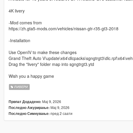
4K livery
-Mod comes from
https://zh.gta5-mods.com/vehicles/nissan-gtr-r35-gt3-2018
-Installation
Use OpenIV to make these changes
Grand Theft Auto V\update\x64\dlcpacks\sgngtrgt3\dlc.rpf\x64\vehi
Drag the "livery" folder map into sgngtrgt3.ytd
Wish you a happy game
ЛИВЕРИ
Мај 9, 2026
Првпат Додадено:
Мај 9, 2026
Последно Ажурирање:
пред 2 саати
Последно Симнување: