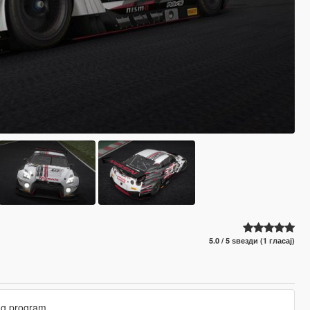
5.0 / 5 ѕвезди (1 гласај)
ng program