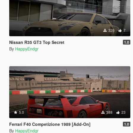
326
7
Nissan R35 GT3 Top Secret
1.0
By
HappyEndgr
5.0
388
23
Ferrari F40 Competizione 1989 [Add-On]
1.0
By
HappyEndgr