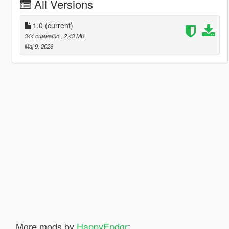
All Versions
1.0
(current)
344 симнато
, 2,43 MB
Мај 9, 2026
More mods by
HappyEndgr
: