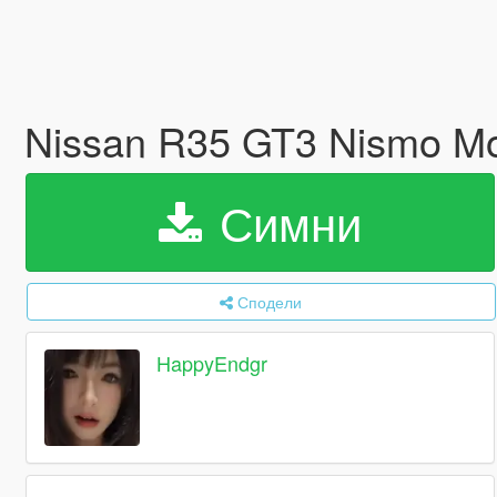
Nissan R35 GT3 Nismo Mot
Симни
Сподели
HappyEndgr