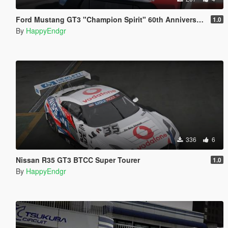
Ford Mustang GT3 "Champion Spirit" 60th Anniversary
1.0
By
HappyEndgr
336
6
Nissan R35 GT3 BTCC Super Tourer
1.0
By
HappyEndgr