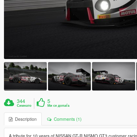
344
5
Симнато
Ми се допаѓа
Description
Comments (1)
A tribute for 10 years of NISSAN GT-R NISMO GT3 customer raci