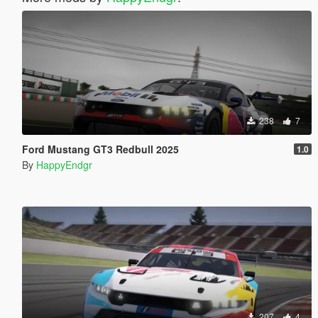
238
7
Ford Mustang GT3 Redbull 2025
1.0
By
HappyEndgr
207
4