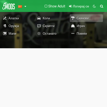
Show Adult
Логирај се
Алатки
Коли
Скинови
Оружја
Скрипти
Играч
Мапи
Останато
Повеќе