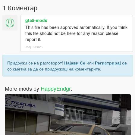
1 Коментар
gta5-mods
This file has been approved automatically. If you think
this file should not be here for any reason please
report it.
Мај 9, 2026
Придружи се на разговорот!
Најави Се
или
Регистрирај се
со сметка за да се придружиш на коментарите.
More mods by
HappyEndgr
: