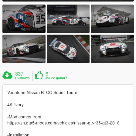
337
6
Симнато
Ми се допаѓа
Vodafone Nissan BTCC Super Tourer
4K livery
-Mod comes from
https://zh.gta5-mods.com/vehicles/nissan-gtr-r35-gt3-2018
-Installation