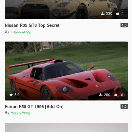
330
7
Nissan R35 GT3 Top Secret
1.0
By
HappyEndgr
5.0
280
10
Ferrari F50 GT 1996 [Add-On]
1.0
By
HappyEndgr