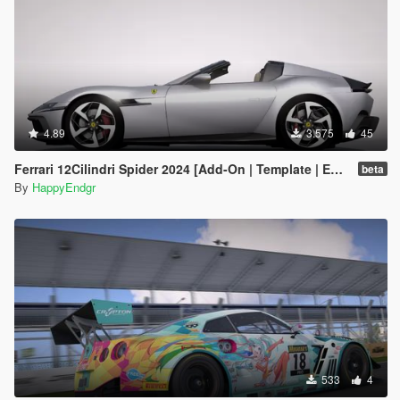
4.89
3.575
45
Ferrari 12Cilindri Spider 2024 [Add-On | Template | Extras]
beta
By
HappyEndgr
533
4