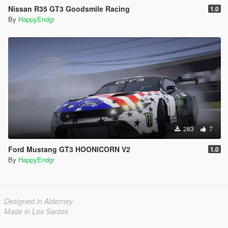
Nissan R35 GT3 Goodsmile Racing
1.0
By
HappyEndgr
283
7
Ford Mustang GT3 HOONICORN V2
1.0
By
HappyEndgr
Designed in Alderney
Made in Los Santos