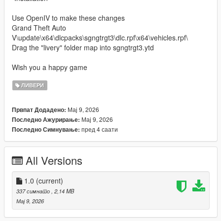
Use OpenIV to make these changes
Grand Theft Auto
V\update\x64\dlcpacks\sgngtrgt3\dlc.rpf\x64\vehicles.rpf\
Drag the "livery" folder map into sgngtrgt3.ytd
Wish you a happy game
ЛИВЕРИ
Мај 9, 2026
Првпат Додадено:
Мај 9, 2026
Последно Ажурирање:
пред 4 саати
Последно Симнување:
All Versions
1.0
(current)
337 симнато
, 2,14 MB
Мај 9, 2026