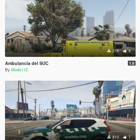
216
4
Ambulancia del SUC
1.0
By
Mods112
810
7