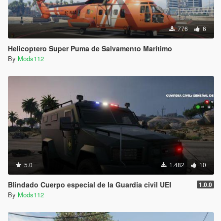
776
6
Helicoptero Super Puma de Salvamento Marítimo
By
Mods112
5.0
1.482
10
Blindado Cuerpo especial de la Guardia civil UEI
1.0.0
By
Mods112