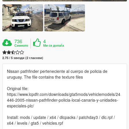
736
4
Симнато
Ми се допаѓа
2.75 / 5 ѕвезди (2 гласови)
Nissan pathfinder perteneciente al cuerpo de policia de
uruguay. The file contains the texture files
Original file:
https://www.lcpdfr.com/downloads/gta5mods/vehiclemodels/24
446-2005-nissan-pathfinder-policia-local-canaria-y-unidades-
especiales-plc/
Install: mods / update / x64 / dlcpacks / patchday3 / dlc.rpf /
x64 / levels / gta5 / vehicles.rpf