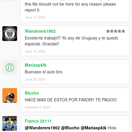
this file should not be here for any reason please
report it.
Јуни 17, 2020
Wanderers1902
Excelente trabajo!!! Yo soy de Uruguay y te quedo
especial. Gracias!!
Јуни 18, 2020
Matiaspklk
Buenaso el auto bro
Јуни 29, 2020
Blucho
HACE MAS DE ESTOS POR FAVOR!! TE PAGOO
Ноември 6, 2020
Franco 22111
@Wanderers1902
@Blucho
@Matiaspklk
Hola