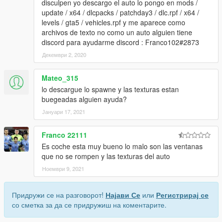
disculpen yo descargo el auto lo pongo en mods /
update / x64 / dlcpacks / patchday3 / dlc.rpf / x64 /
levels / gta5 / vehicles.rpf y me aparece como
archivos de texto no como un auto alguien tiene
discord para ayudarme discord : Franco102#2873
Декември 2, 2020
Mateo_315
lo descargue lo spawne y las texturas estan
buegeadas alguien ayuda?
Јануари 17, 2021
Franco 22111
Es coche esta muy bueno lo malo son las ventanas
que no se rompen y las texturas del auto
Ноември 9, 2021
Придружи се на разговорот!
Најави Се
или
Регистрирај се
со сметка за да се придружиш на коментарите.