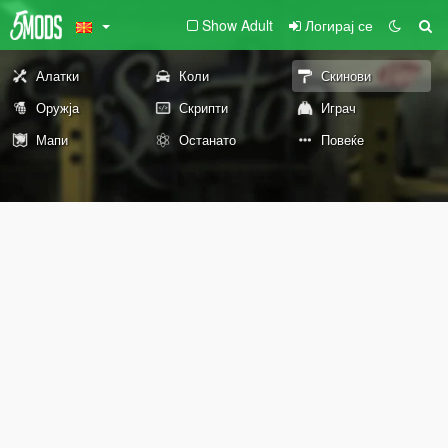
Show Adult
Логирај се
Алатки
Коли
Скинови
Оружја
Скрипти
Играч
Мапи
Останато
Повеќе