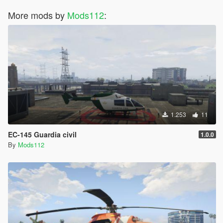
More mods by
Mods112
:
1.253
11
EC-145 Guardia civil
1.0.0
By
Mods112