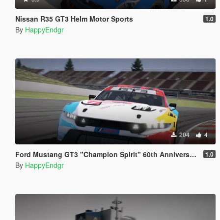
Nissan R35 GT3 Helm Motor Sports
1.0
By
HappyEndgr
204
4
Ford Mustang GT3 "Champion Spirit" 60th Anniversary
1.0
By
HappyEndgr