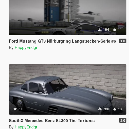
194
11
Ford Mustang GT3 Nürburgring Langstrecken-Serie #6
1.0
By
HappyEndgr
5.0
780
18
SouthX Mercedes-Benz SL300 Tire Textures
2.0
By
HappyEndgr