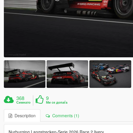
368
9
Симнато
Ми се допаѓа
Description
Comments (1)
Nurburging Langstrecken-Serie 2026 Race 2 livery