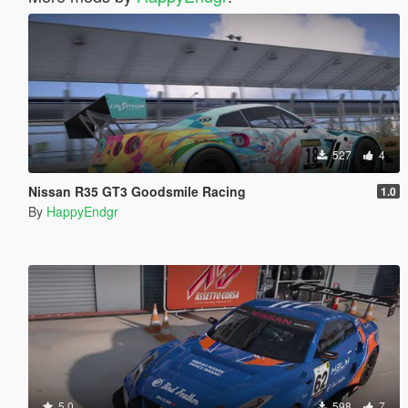
527
4
Nissan R35 GT3 Goodsmile Racing
1.0
By
HappyEndgr
5.0
598
7