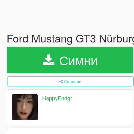
Ford Mustang GT3 Nürburg
Симни
Сподели
HappyEndgr