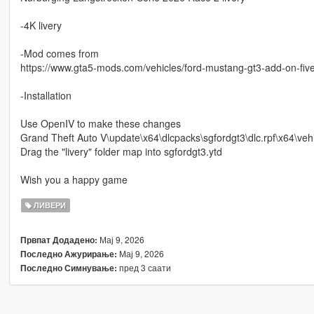
-4K livery
-Mod comes from
https://www.gta5-mods.com/vehicles/ford-mustang-gt3-add-on-fiv
-Installation
Use OpenIV to make these changes
Grand Theft Auto V\update\x64\dlcpacks\sgfordgt3\dlc.rpf\x64\vehi
Drag the "livery" folder map into sgfordgt3.ytd
Wish you a happy game
ЛИВЕРИ
Мај 9, 2026
Првпат Додадено:
Мај 9, 2026
Последно Ажурирање:
пред 3 саати
Последно Симнување: