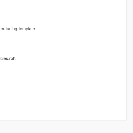
em-tuning-template
cles.rpf\