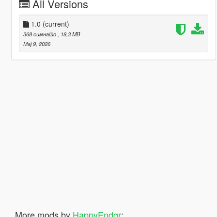
All Versions
1.0
(current)
368 симнато
, 18,3 MB
Мај 9, 2026
More mods by
HappyEndgr
: