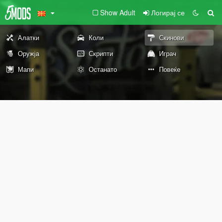
Show Adult
Логирај се
Алатки
Коли
Скинови
Оружја
Скрипти
Играч
Мапи
Останато
Повеќе