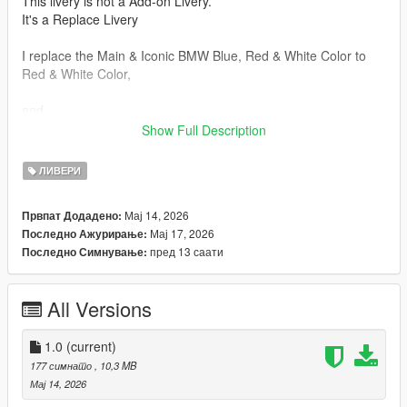
This livery is not a Add-on Livery.
It's a Replace Livery
I replace the Main & Iconic BMW Blue, Red & White Color to
Red & White Color,
and
Show Full Description
The Wheels are Vanilla Original - LOOPS
ЛИВЕРИ
If You Have Any Suggestion Comment Below...
Мај 14, 2026
Првпат Додадено:
Installation In Zip....
Мај 17, 2026
Последно Ажурирање:
пред 13 саати
Последно Симнување:
All Versions
1.0
(current)
177 симнато
, 10,3 MB
Мај 14, 2026