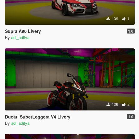
139
1
Supra A90 Livery
1.0
By
adi_aditya
136
2
Ducati SuperLeggera V4 Livery
1.0
By
adi_aditya