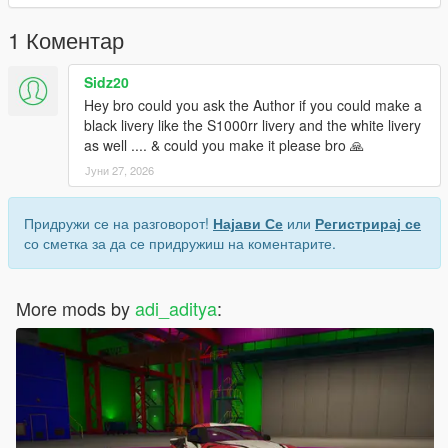
1 Коментар
Sidz20
Hey bro could you ask the Author if you could make a
black livery like the S1000rr livery and the white livery
as well .... & could you make it please bro 🙏
Јуни 27, 2026
Придружи се на разговорот!
Најави Се
или
Регистрирај се
со сметка за да се придружиш на коментарите.
More mods by
adi_aditya
: