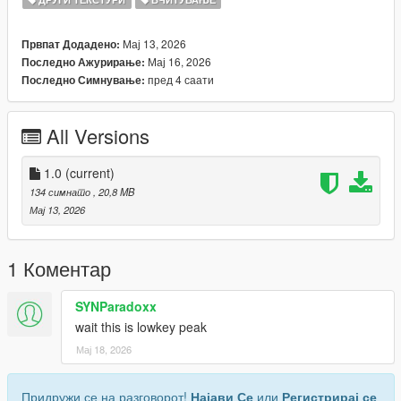
Мај 13, 2026
Првпат Додадено:
Мај 16, 2026
Последно Ажурирање:
пред 4 саати
Последно Симнување:
All Versions
1.0
(current)
134 симнато
, 20,8 MB
Мај 13, 2026
1 Коментар
SYNParadoxx
wait this is lowkey peak
Мај 18, 2026
Придружи се на разговорот!
Најави Се
или
Регистрирај се