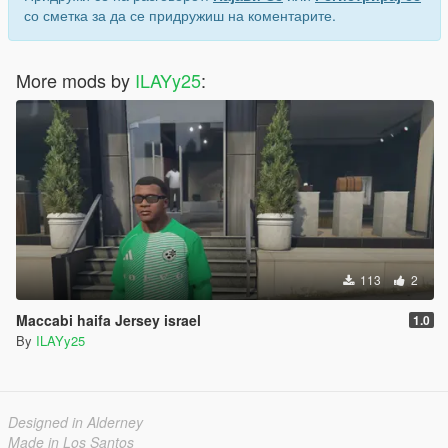
со сметка за да се придружиш на коментарите.
More mods by
ILAYy25
:
113
2
Maccabi haifa Jersey israel
1.0
By
ILAYy25
Designed in Alderney
Made in Los Santos