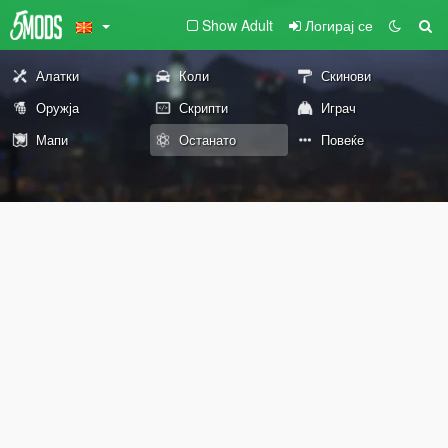
Show Adult
Логирај се
Алатки
Коли
Скинови
Оружја
Скрипти
Играч
Мапи
Останато
Повеќе