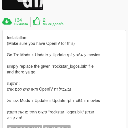
134
2
Симнато
Ми се допаѓа
Installation:
(Make sure you have OpenIV for this)
Go To: Mods > Update > Update.rpf > x64 > movies
simply replace the given "rockstar_logos.bik" file
and there ya go!
התקנה:
(ודאו שיש לכם את OpenIV בשביל זה)
לכו אל: Mods > Update > Update.rpf > x64 > movies
פשוט החליפו את הקובץ "rockstar_logos.bik" הנתון
וזה קורה!
ДРУГИ ТЕКСТУРИ
ВЧИТУВАЊЕ