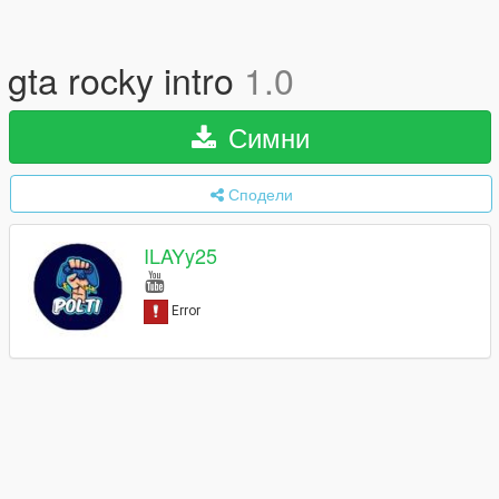
gta rocky intro
1.0
Симни
Сподели
ILAYy25